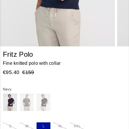
Fritz Polo
Fine knitted polo with collar
€95.40
€159
Navy
S
M
L
XL
XXL