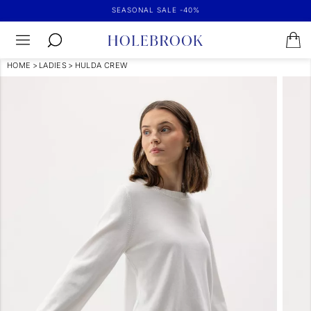
SEASONAL SALE -40%
HOME
>
LADIES
>
HULDA CREW