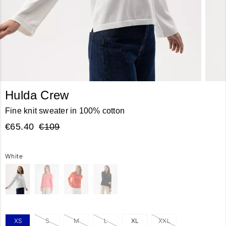
Hulda Crew
Fine knit sweater in 100% cotton
€65.40
€109
White
XS
S
M
L
XL
XXL