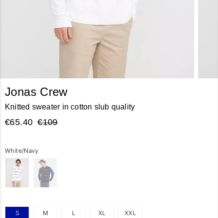
Jonas Crew
Knitted sweater in cotton slub quality
€65.40
€109
White/Navy
S
M
L
XL
XXL