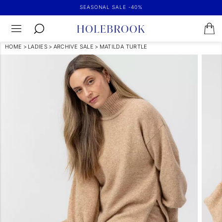
SEASONAL SALE -40%
HOME
>
LADIES
>
ARCHIVE SALE
>
MATILDA TURTLE