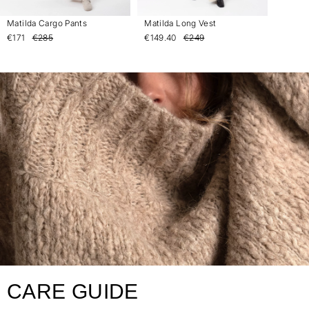
Matilda Cargo Pants
Matilda Long Vest
€171
€285
€149.40
€249
CARE GUIDE