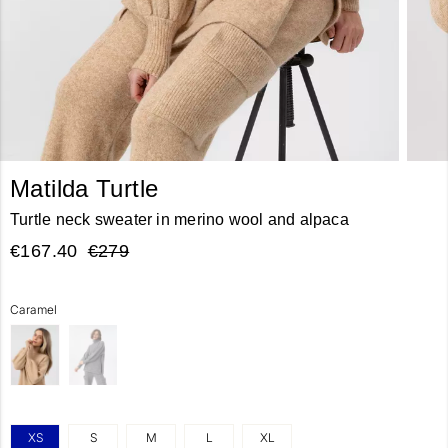
Matilda Turtle
Turtle neck sweater in merino wool and alpaca
€167.40
€279
Caramel
XS
S
M
L
XL