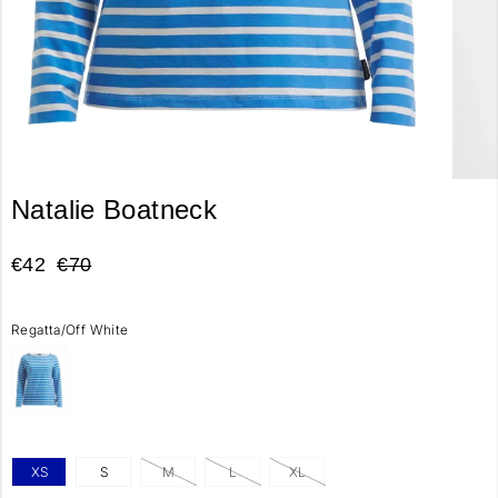
Natalie Boatneck
€42
€70
Regatta/Off White
XS
S
M
L
XL