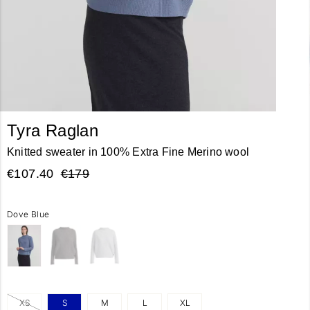
Tyra Raglan
Knitted sweater in 100% Extra Fine Merino wool
€107.40
€179
Dove Blue
XS
S
M
L
XL