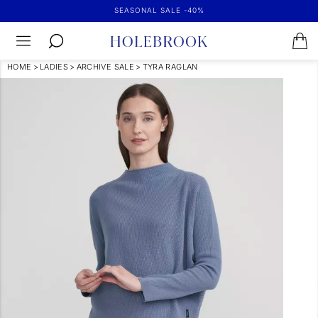
SEASONAL SALE -40%
HOME
>
LADIES
>
ARCHIVE SALE
>
TYRA RAGLAN