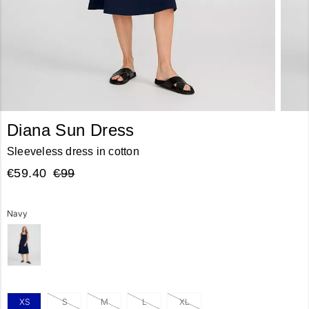
Diana Sun Dress
Sleeveless dress in cotton
€59.40
€99
Navy
XS
S
M
L
XL