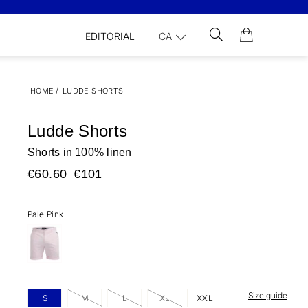
EDITORIAL
CA
HOME
/
LUDDE SHORTS
Ludde Shorts
Shorts in 100% linen
€60.60
€101
Pale Pink
Size guide
S
M
L
XL
XXL