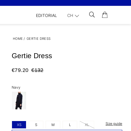
EDITORIAL
CH
HOME
/
GERTIE DRESS
Gertie Dress
€79.20
€132
Navy
Size guide
XS
S
M
L
XL