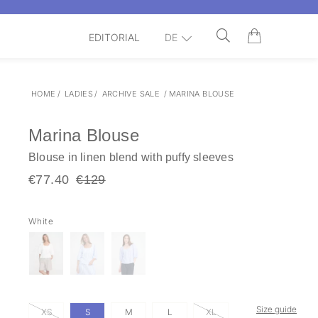
EDITORIAL
DE
HOME
/
LADIES
/
ARCHIVE SALE
/
MARINA BLOUSE
Marina Blouse
Blouse in linen blend with puffy sleeves
€77.40
€129
White
Size guide
XS
S
M
L
XL