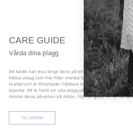
CARE GUIDE
Vårda dina plagg
Att kläder kan leva länge beror på en rad aspekter. För oss inn
tidlösa plagg som inte följer snabba trender. Det innebär också
kvalitet och är tillverkade i hållbara och naturliga material så
alpacka. Att ta hand om sina plagg på rätt sätt kan förlänga l
minska deras påverkan på miljön. Följ vår guide till hur du bä
TILL GUIDEN