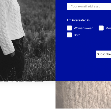
I'm interested in:
Womenswear
Me
Both
Subscribe
ebär det att vi designar
 att att våra kläder har hög
 som ull, bomull, mohair och
ivslängden med flera år och
sta tar hand om dina kläder.