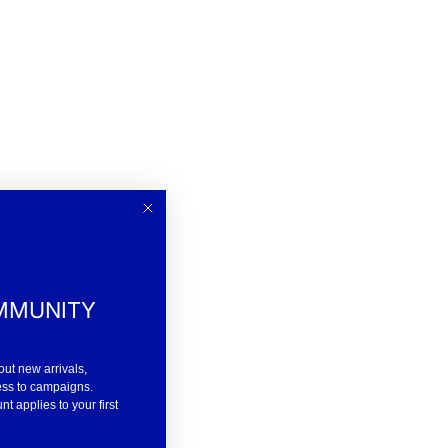
MMUNITY
out new arrivals,
ess to campaigns.
 applies to your first