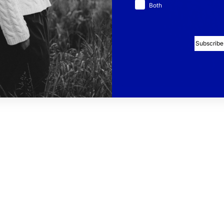
Both
 som ull, bomull, mohair och
ivslängden med flera år och
sta tar hand om dina kläder.
Subscribe