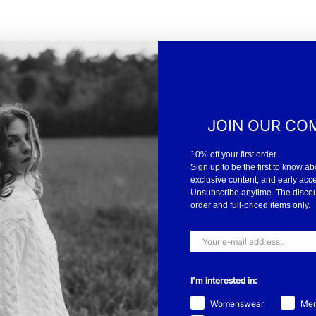
JOIN OUR CO
10% off your first order.
Sign up to be the first to know ab
exclusive content, and early acc
Unsubscribe anytime. The discount
order and full-priced items only.
I'm interested in:
ebär det att vi designar
Womenswear
Me
 att att våra kläder har hög