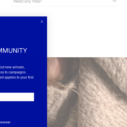
Need any help?
MMUNITY
out new arrivals,
ess to campaigns.
 applies to your first
nswear