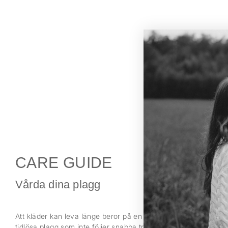
CARE GUIDE
Vårda dina plagg
Att kläder kan leva länge beror på en rad aspekter. För oss inn
tidlösa plagg som inte följer snabba trender. Det innebär också