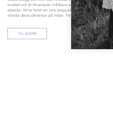
kvalitet och är tillverkade i hållbara och naturliga material så
alpacka. Att ta hand om sina plagg på rätt sätt kan förlänga l
minska deras påverkan på miljön. Följ vår guide till hur du bä
TILL GUIDEN