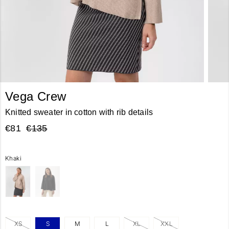
Vega Crew
Knitted sweater in cotton with rib details
€81
€135
Khaki
XS
S
M
L
XL
XXL