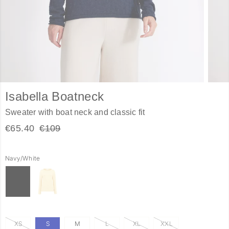
Isabella Boatneck
Sweater with boat neck and classic fit
€65.40
€109
Navy/White
XS
S
M
L
XL
XXL