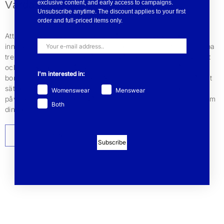
Vårda dina plagg
exclusive content, and early access to campaigns.
Unsubscribe anytime. The discount applies to your first
order and full-priced items only.
Att kläder kan leva länge beror på en rad aspekter. För oss
innebär det att vi designar tidlösa plagg som inte följer snabba
trender. Det innebär också att att våra kläder har hög kvalitet
och är tillverkade i hållbara och naturliga material så som ull,
I'm interested in:
bomull, mohair och alpacka. Att ta hand om sina plagg på rätt
sätt kan förlänga livslängden med flera år och minska deras
Womenswear
Menswear
påverkan på miljön. Följ vår guide till hur du bästa tar hand om
Both
dina kläder.
TILL GUIDEN
Subscribe