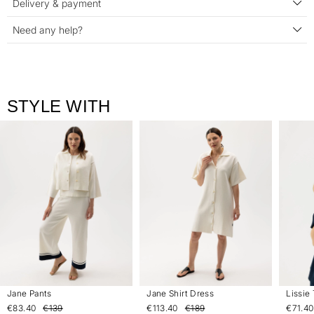
Delivery & payment
Need any help?
STYLE WITH
Jane Pants
Jane Shirt Dress
Lissie
€83.40
€139
€113.40
€189
€71.40