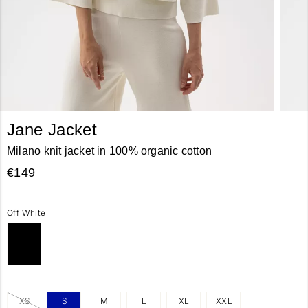
Jane Jacket
Milano knit jacket in 100% organic cotton
€149
Off White
XS
S
M
L
XL
XXL