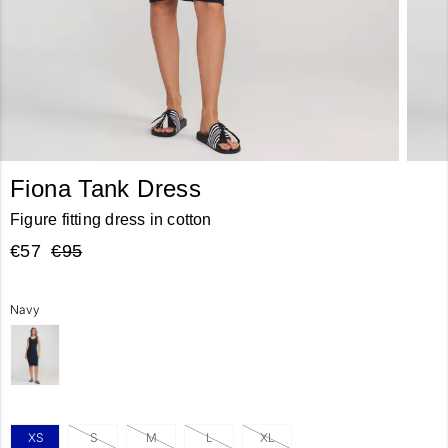
Fiona Tank Dress
Figure fitting dress in cotton
€57
€95
Navy
XS
S
M
L
XL