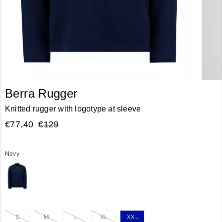
Berra Rugger
Knitted rugger with logotype at sleeve
€77.40
€129
Navy
S
M
L
XL
XXL