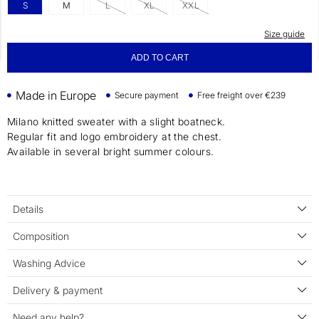
S
M
L
XL
XXL
Size guide
ADD TO CART
Made in Europe
Secure payment
Free freight over €239
Milano knitted sweater with a slight boatneck.
Regular fit and logo embroidery at the chest.
Available in several bright summer colours.
Details
Composition
Washing Advice
Delivery & payment
Need any help?