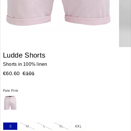
Ludde Shorts
Shorts in 100% linen
€60.60
€101
Pale Pink
S
M
L
XL
XXL