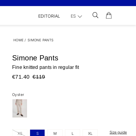
EDITORIAL
ES
HOME
/
SIMONE PANTS
Simone Pants
Fine knitted pants in regular fit
€71.40
€119
Oyster
Size guide
XS
S
M
L
XL