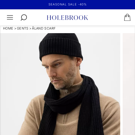
SEASONAL SALE -40%
HOME
>
GENTS
>
ÅLAND SCARF