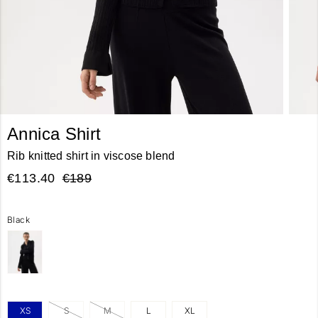
Annica Shirt
Rib knitted shirt in viscose blend
€113.40
€189
Black
XS
S
M
L
XL