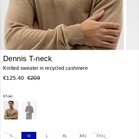
Dennis T-neck
Knitted sweater in recycled cashmere
€125.40
€209
Khaki
S
M
L
XL
XXL
XXXL