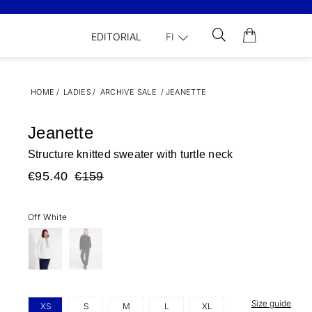
EDITORIAL
FI
HOME
/
LADIES
/
ARCHIVE SALE
/
JEANETTE
Jeanette
Structure knitted sweater with turtle neck
€95.40
€159
Off White
Size guide
XS
S
M
L
XL