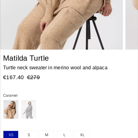
Matilda Turtle
Turtle neck sweater in merino wool and alpaca
€167.40
€279
Caramel
XS
S
M
L
XL