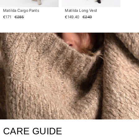
Matilda Cargo Pants
Matilda Long Vest
€171
€285
€149.40
€249
CARE GUIDE