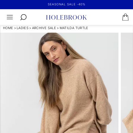
SEASONAL SALE -40%
HOME
>
LADIES
>
ARCHIVE SALE
>
MATILDA TURTLE