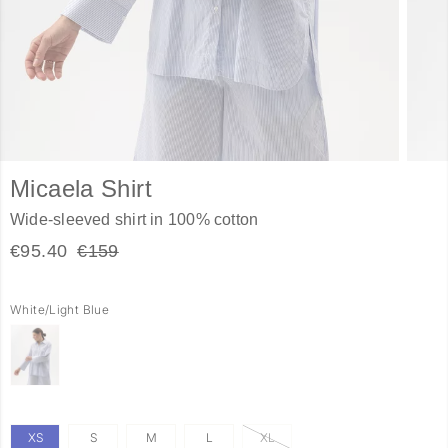
Micaela Shirt
Wide-sleeved shirt in 100% cotton
€95.40
€159
White/Light Blue
XS
S
M
L
XL