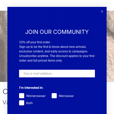
JOIN OUR COMMUNITY
10% off your first order.
Sign up to be the first to know about new arrivals,
exclusive content, and early access to campaigns.
Unsubscribe anytime. The discount applies to your first
order and full-priced items only.
I'm interested in:
CARE GUIDE
Womenswear
Menswear
Vårda dina plagg
Both