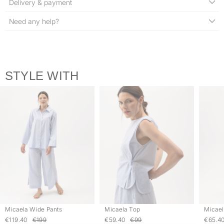
Delivery & payment
Need any help?
STYLE WITH
Micaela Wide Pants
Micaela Top
Micael
€119.40
€199
€59.40
€99
€65.4