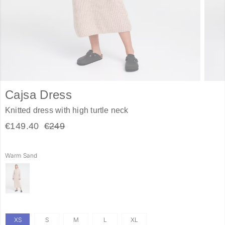
Cajsa Dress
Knitted dress with high turtle neck
€149.40
€249
Warm Sand
XS
S
M
L
XL