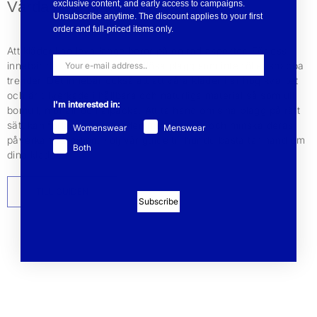
Vårda dina plagg
exclusive content, and early access to campaigns.
Unsubscribe anytime. The discount applies to your first
order and full-priced items only.
Att kläder kan leva länge beror på en rad aspekter. För oss
innebär det att vi designar tidlösa plagg som inte följer snabba
trender. Det innebär också att att våra kläder har hög kvalitet
och är tillverkade i hållbara och naturliga material så som ull,
I'm interested in:
bomull, mohair och alpacka. Att ta hand om sina plagg på rätt
sätt kan förlänga livslängden med flera år och minska deras
Womenswear
Menswear
påverkan på miljön. Följ vår guide till hur du bästa tar hand om
Both
dina kläder.
TILL GUIDEN
Subscribe