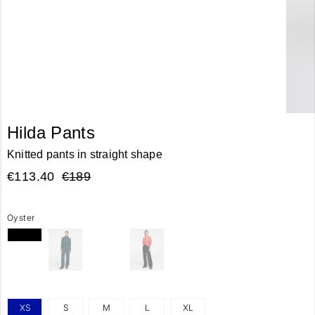
Hilda Pants
Knitted pants in straight shape
€113.40
€189
Oyster
XS
S
M
L
XL