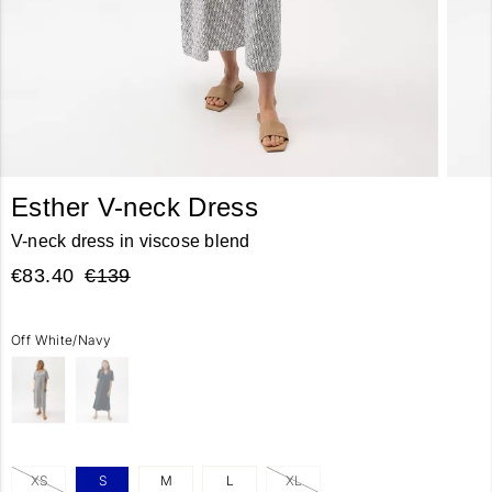
Esther V-neck Dress
V-neck dress in viscose blend
€83.40
€139
Off White/Navy
XS
S
M
L
XL