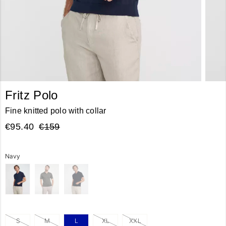
Fritz Polo
Fine knitted polo with collar
€95.40
€159
Navy
S
M
L
XL
XXL