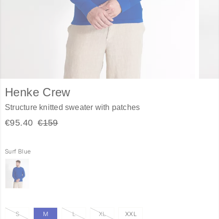
Henke Crew
Structure knitted sweater with patches
€95.40
€159
Surf Blue
S
M
L
XL
XXL