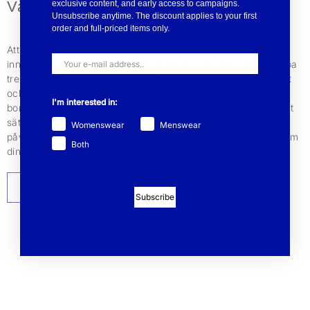
Vårda dina plagg
exclusive content, and early access to campaigns.
Unsubscribe anytime. The discount applies to your first
order and full-priced items only.
Att kläder kan leva länge beror på en rad aspekter. För oss
innebär det att vi designar tidlösa plagg som inte följer snabba
trender. Det innebär också att att våra kläder har hög kvalitet
och är tillverkade i hållbara och naturliga material så som ull,
I'm interested in:
bomull, mohair och alpacka. Att ta hand om sina plagg på rätt
sätt kan förlänga livslängden med flera år och minska deras
Womenswear
Menswear
påverkan på miljön. Följ vår guide till hur du bästa tar hand om
Both
dina kläder.
TILL GUIDEN
Subscribe