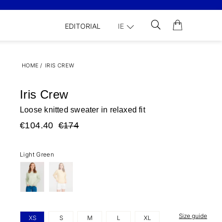
EDITORIAL
IE
HOME
/
IRIS CREW
Iris Crew
Loose knitted sweater in relaxed fit
€104.40
€174
Light Green
Size guide
XS
S
M
L
XL