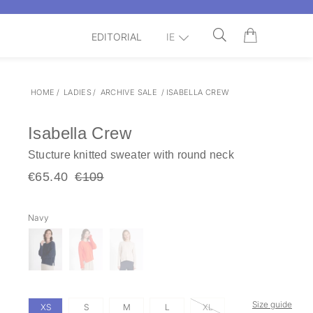
EDITORIAL
IE
HOME
/
LADIES
/
ARCHIVE SALE
/
ISABELLA CREW
Isabella Crew
Stucture knitted sweater with round neck
€65.40
€109
Navy
Size guide
XS
S
M
L
XL