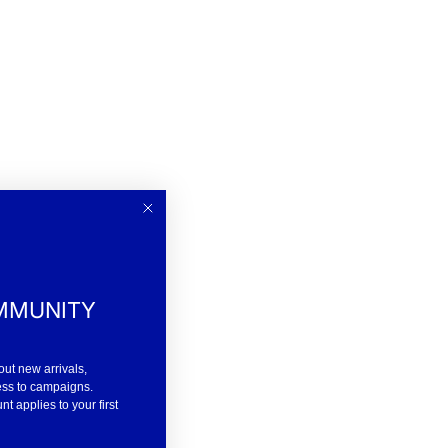
MMUNITY
out new arrivals,
ess to campaigns.
 applies to your first