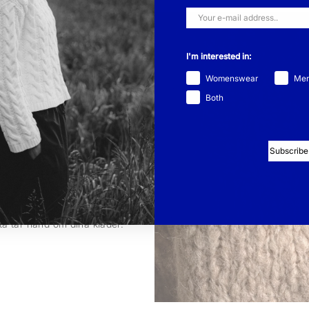
I'm interested in:
Womenswear
Me
Both
Subscribe
ebär det att vi designar
 att att våra kläder har hög
 som ull, bomull, mohair och
ivslängden med flera år och
sta tar hand om dina kläder.