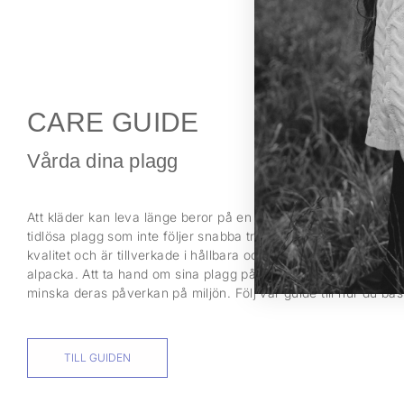
CARE GUIDE
Vårda dina plagg
Att kläder kan leva länge beror på en rad aspekter. För oss inn
tidlösa plagg som inte följer snabba trender. Det innebär också
kvalitet och är tillverkade i hållbara och naturliga material så
alpacka. Att ta hand om sina plagg på rätt sätt kan förlänga l
minska deras påverkan på miljön. Följ vår guide till hur du bä
TILL GUIDEN