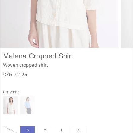
Malena Cropped Shirt
Woven cropped shirt
€75
€125
Off White
XS
S
M
L
XL