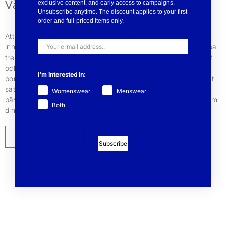
Vårda dina plagg
exclusive content, and early access to campaigns.
Unsubscribe anytime. The discount applies to your first
order and full-priced items only.
Att kläder kan leva länge beror på en rad aspekter. För oss
innebär det att vi designar tidlösa plagg som inte följer snabba
trender. Det innebär också att att våra kläder har hög kvalitet
och är tillverkade i hållbara och naturliga material så som ull,
I'm interested in:
bomull, mohair och alpacka. Att ta hand om sina plagg på rätt
sätt kan förlänga livslängden med flera år och minska deras
Womenswear
Menswear
påverkan på miljön. Följ vår guide till hur du bästa tar hand om
Both
dina kläder.
TILL GUIDEN
Subscribe