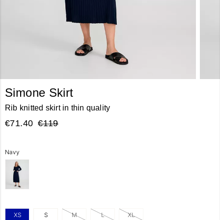
Simone Skirt
Rib knitted skirt in thin quality
€71.40
€119
Navy
XS
S
M
L
XL