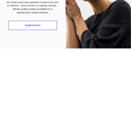
fine merino wool. Each garment is made to be worn
in harmony – tone-on-tone or in layered contrast –
offering endless styling possibilities for a
sophisticated, lasting wardrobe.
Explore here
Join our community
Be the first to know about our latest news, events and promotions. Subscribe
and receive 10% off your first order.
Women
Men
Both