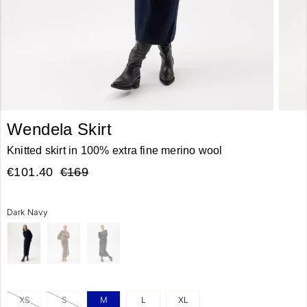
Wendela Skirt
Knitted skirt in 100% extra fine merino wool
€101.40
€169
Dark Navy
XS
S
M
L
XL