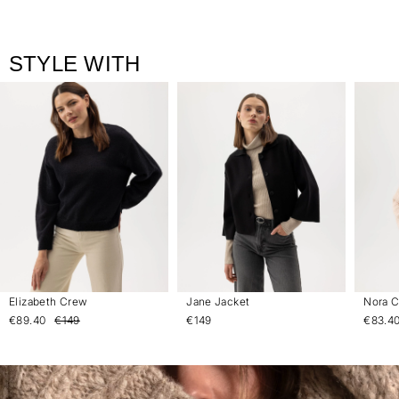
STYLE WITH
Elizabeth Crew
Jane Jacket
Nora 
€89.40
€149
€149
€83.4