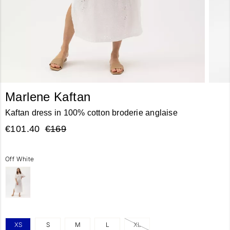
Marlene Kaftan
Kaftan dress in 100% cotton broderie anglaise
€101.40
€169
Off White
XS
S
M
L
XL