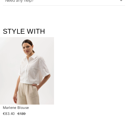
Need any help?
STYLE WITH
Marlene Blouse
€83.40
€139