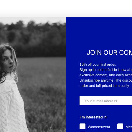
JOIN OUR CO
10% off your first order.
Sign up to be the first to know ab
exclusive content, and early acc
Unsubscribe anytime. The discount
order and full-priced items only.
I'm interested in:
ebär det att vi designar
Womenswear
Me
 att att våra kläder har hög