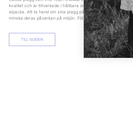
kvalitet och är tillverkade i hållbara och naturliga material så
alpacka. Att ta hand om sina plagg på rätt sätt kan förlänga l
minska deras påverkan på miljön. Följ vår guide till hur du bä
TILL GUIDEN