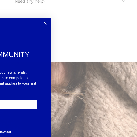
Need any help?
MMUNITY
out new arrivals,
ess to campaigns.
 applies to your first
nswear