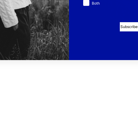
Both
 som ull, bomull, mohair och
ivslängden med flera år och
sta tar hand om dina kläder.
Subscribe