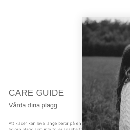
CARE GUIDE
Vårda dina plagg
Att kläder kan leva länge beror på en rad aspekter. För oss inn
tidlösa plagg som inte följer snabba trender. Det innebär också