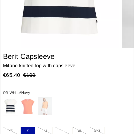
Berit Capsleeve
Milano knitted top with capsleeve
€65.40
€109
Off White/Navy
XS
S
M
L
XL
XXL