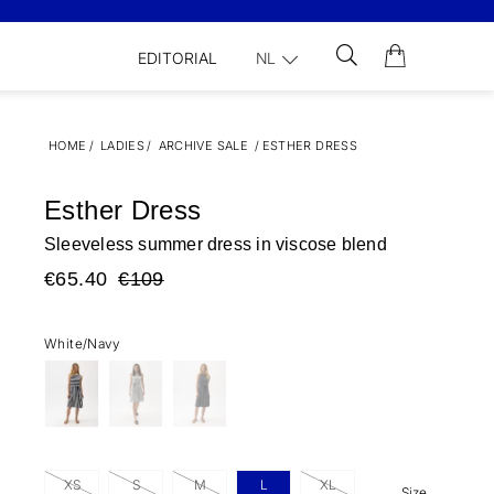
EDITORIAL
NL
HOME
/
LADIES
/
ARCHIVE SALE
/
ESTHER DRESS
Esther Dress
Sleeveless summer dress in viscose blend
€65.40
€109
White/Navy
XS
S
M
L
XL
Size