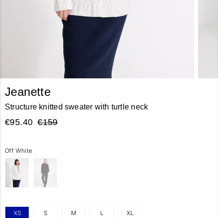
Jeanette
Structure knitted sweater with turtle neck
€95.40
€159
Off White
XS
S
M
L
XL