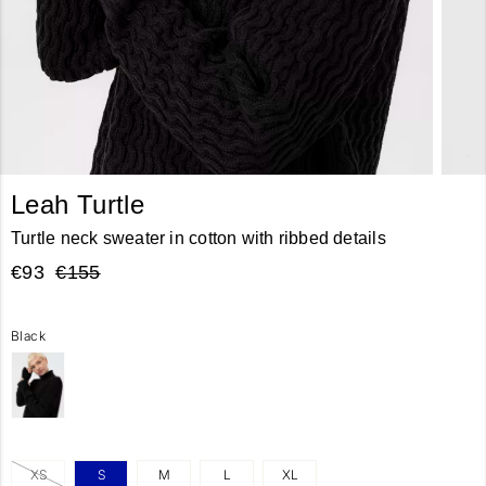
Leah Turtle
Turtle neck sweater in cotton with ribbed details
€93
€155
Black
XS
S
M
L
XL