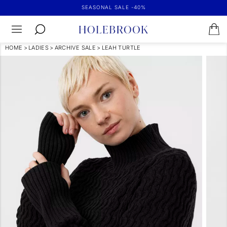
SEASONAL SALE -40%
HOME
>
LADIES
>
ARCHIVE SALE
>
LEAH TURTLE