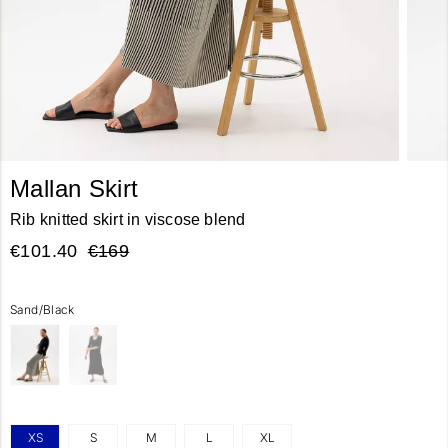
Mallan Skirt
Rib knitted skirt in viscose blend
€101.40
€169
Sand/Black
XS
S
M
L
XL