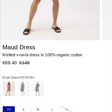
Maud Dress
Knitted v-neck dress in 100% organic cotton
€89.40
€149
Rose Dawn/Off White
XS
S
M
L
XL