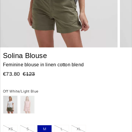
Solina Blouse
Feminine blouse in linen cotton blend
€73.80
€123
Off White/Light Blue
XS
S
M
L
XL