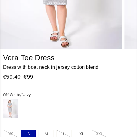
Vera Tee Dress
Dress with boat neck in jersey cotton blend
€59.40
€99
Off White/Navy
XS
S
M
L
XL
XXL