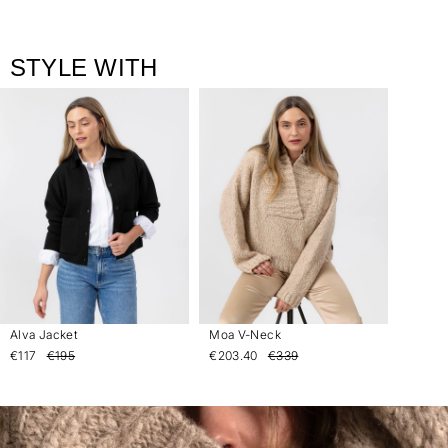
STYLE WITH
Alva Jacket
Moa V-Neck
€117
€195
€203.40
€339