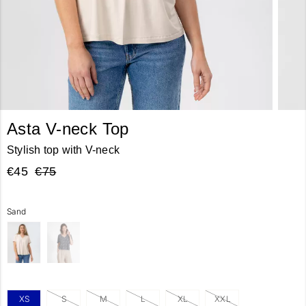
Asta V-neck Top
Stylish top with V-neck
€45
€75
Sand
XS
S
M
L
XL
XXL