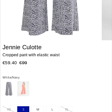
Jennie Culotte
Cropped pant with elastic waist
€59.40
€99
White/Navy
XS
S
M
L
XL