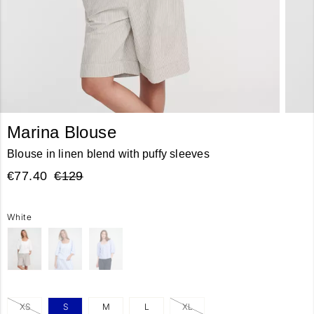
Marina Blouse
Blouse in linen blend with puffy sleeves
€77.40
€129
White
XS
S
M
L
XL