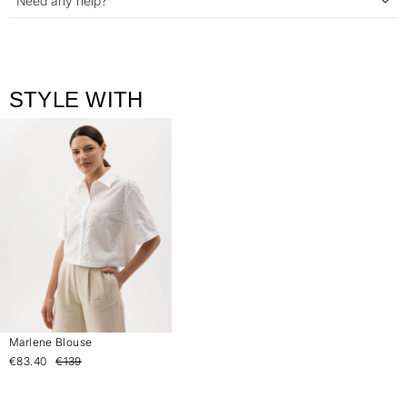
Need any help?
STYLE WITH
Marlene Blouse
€83.40
€139