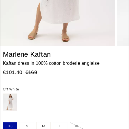
Marlene Kaftan
Kaftan dress in 100% cotton broderie anglaise
€101.40
€169
Off White
XS
S
M
L
XL